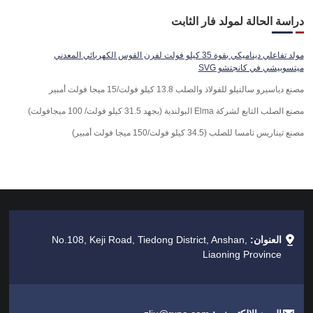
دراسة الحالة لمولد فار الثابت
مولد تفاعلي ديناميكي بقوة 35 كيلو فولت لفرن القوس الكهربائي المعدني
ميتسوبيشي في كانجتشو SVG
مصنع دياسيرو سالتيلو للفولاذ والصلب 13.8 كيلو فولت/15 ميجا فولت أمبير
مصنع الصلب التابع لشركة Elma البولندية (بجهد 31.5 كيلو فولت/ 100 ميجافولت)
مصنع تيناريس تامسا للصلب (34.5 كيلو فولت/150 ميجا فولت أمبير)
العنوان:
No.108, Keji Road, Tiedong District, Anshan,
Liaoning Province