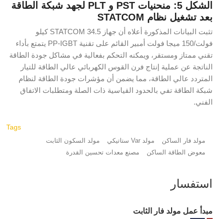
الشكل 5: منحنيات PST و PLT لجهد شبكة الطاقة
بعد تشغيل نظام STATCOM
تثبت البيانات المذكورة أعلاه أن جهاز STATCOM 34.5 كيلو
فولت/150 ميجا فولت أمبير القائم على تقنية PP-IGBT يتمتع بأداء
تقني ممتاز ومستقر، ويمكنه التحكم بفعالية في مشاكل جودة الطاقة
الناتجة عن عملية إنتاج فرن القوس الكهربائي عالي الطاقة للتيار
المتردد عالي الطاقة، مما يضمن أن مؤشرات جودة الطاقة لنظام
شبكة الطاقة تفي بالحدود القياسية ذات الصلة ومتطلبات الاتفاق
الفني.
Tags
مولد فار الساكن
مولد Var ستاتيكي
مولد السكون الثابت
معوض الطاقة الساكن
مصنع معدات تحسين القدرة
استفسار
مبدأ عمل مولد فار الثابت