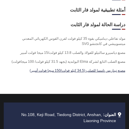
أمثلة تطبيقية لمولد فار الثابت
دراسة الحالة لمولد فار الثابت
مولد تفاعلي ديناميكي بقوة 35 كيلو فولت لفرن القوس الكهربائي المعدني
ميتسوبيشي في كانجتشو SVG
مصنع دياسيرو سالتيلو للفولاذ والصلب 13.8 كيلو فولت/15 ميجا فولت أمبير
مصنع الصلب التابع لشركة Elma البولندية (بجهد 31.5 كيلو فولت/ 100 ميجافولت)
مصنع تيناريس تامسا للصلب (34.5 كيلو فولت/150 ميجا فولت أمبير)
العنوان:
No.108, Keji Road, Tiedong District, Anshan,
Liaoning Province